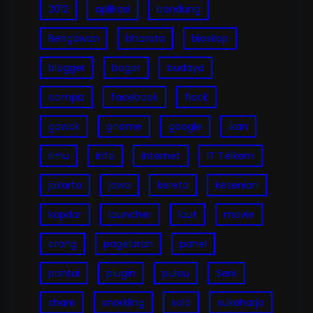
2012
aplikasi
bandung
Bengawan
bharata
bioskop
blogger
bogor
budaya
compiz
facebook
flock
gawok
gnome
google
ikan
ilmu
info
internet
IT Telkom
jakarta
jawa
kereta
kesenian
kopdar
launcher
laut
movie
orang
pagelaran
panel
pantai
plugin
pulau
Seni
share
snorkling
solo
sukoharjo