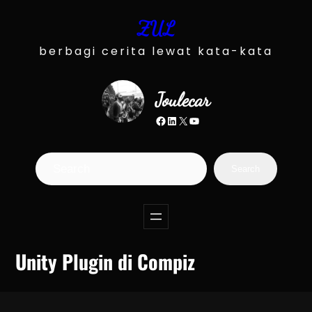
Skip
ZUL
to
content
berbagi cerita lewat kata-kata
Joulecar
Facebook
LinkedIn
X
YouTube
S
Search
e
a
r
c
Unity Plugin di Compiz
h