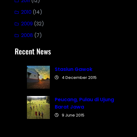
2011
(12)
2010
(14)
2009
(32)
2008
(7)
Recent News
Stasiun Gawok
4 December 2015
Peucang, Pulau di Ujung
Barat Jawa
9 June 2015