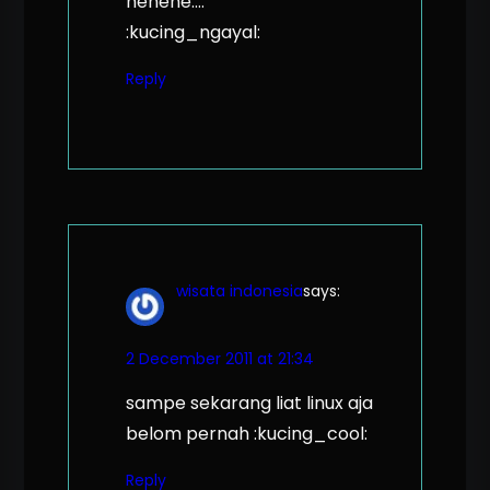
hehehe….
:kucing_ngayal:
Reply
wisata indonesia
says:
2 December 2011 at 21:34
sampe sekarang liat linux aja
belom pernah :kucing_cool:
Reply