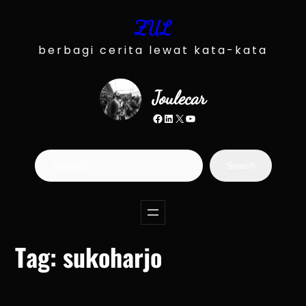
Skip
ZUL
to
content
berbagi cerita lewat kata-kata
Joulecar
Facebook
LinkedIn
X
YouTube
S
Search
e
a
r
c
Tag:
sukoharjo
h