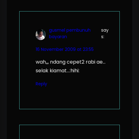
gusmel pembunuh
say
bayaran
s:
16 November 2009 at 23:55
wah,,, ndang cepet2 rabi ae…
selak kiamat…:hihi:
Reply