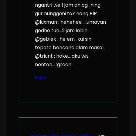
ngantri we 1 jam an og,,,ning
gur nunggoni tok nang BIP..
@luxman : hehehee….lumayan
gedhe tuh…2 jam lebih…
@geblek : he em…kui sih
tepate bencana alam masal…
@triunt : hoke….aku wis
nonton… :green:
Reply