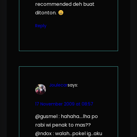
recommended deh buat
ditonton.
Reply
Joulecar
says:
17 November 2009 at 08:57
@gusmel : hahaha….lha po
rabi wi penak to mas??
@ndox : walah…pokel ig…aku