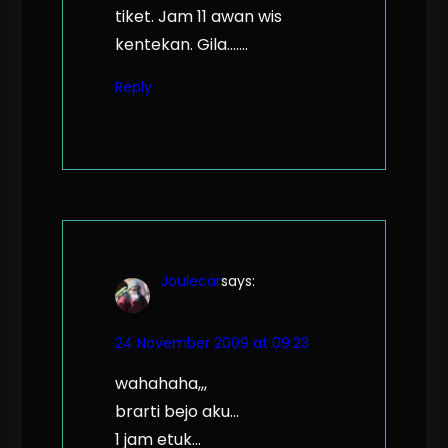
tiket. Jam 11 awan wis
kentekan. Gila…….
Reply
Joulecar
says:
24 November 2009 at 09:23
wahahaha,,,
brarti bejo aku…
1 jam etuk…