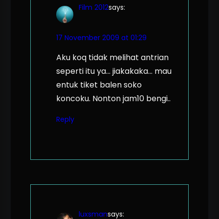
Film 2012
says:
17 November 2009 at 01:29
Aku koq tidak melihat antrian
seperti itu ya… jiakakaka… mau
entuk tiket balen soko
koncoku. Nonton jam10 bengi..
Reply
luxsman
says: