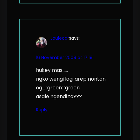
Joulecar
says:
16 November 2009 at 17:19
hukey mas……
ngko wengi lagi arep nonton
og… :green: :green:
asale ngendi to???
Reply