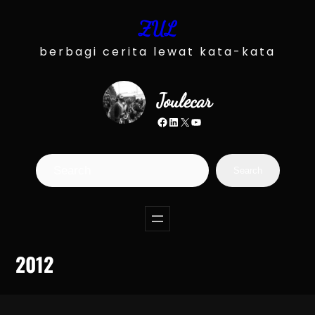
Skip
ZUL
to
content
berbagi cerita lewat kata-kata
Joulecar
Facebook
LinkedIn
X
YouTube
S
Search
e
a
r
c
2012
h