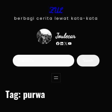
Skip
ZUL
to
content
berbagi cerita lewat kata-kata
Joulecar
Facebook
LinkedIn
X
YouTube
S
Search
e
a
r
c
Tag:
purwa
h