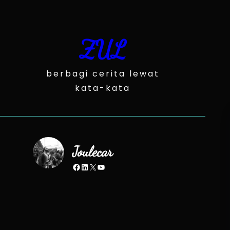
Skip
to
content
ZUL
berbagi cerita lewat
kata-kata
Joulecar
Facebook
LinkedIn
X
YouTube