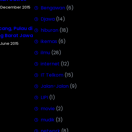
 December 2015
Bengawan
(6)
Djawa
(14)
ang, Pulau di
hiburan
(18)
ng Barat Jawa
ikemas
(6)
 June 2015
ilmu
(28)
internet
(12)
IT Telkom
(15)
Jalan-Jalan
(9)
LIPI
(1)
movie
(2)
mudik
(3)
network
(8)