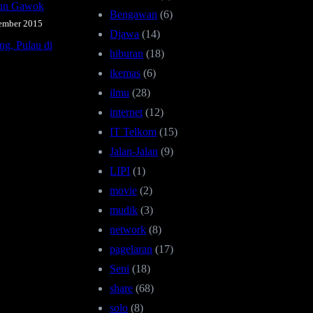
iun Gawok
Bengawan
(6)
ember 2015
Djawa
(14)
ng, Pulau di
hiburan
(18)
ikemas
(6)
ilmu
(28)
internet
(12)
IT Telkom
(15)
Jalan-Jalan
(9)
LIPI
(1)
movie
(2)
mudik
(3)
network
(8)
pagelaran
(17)
Seni
(18)
share
(68)
solo
(8)