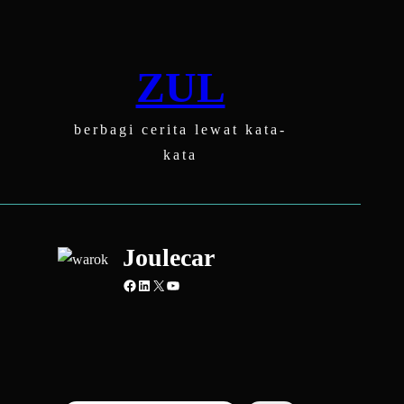
Skip
to
content
ZUL
berbagi cerita lewat kata-
kata
Joulecar
Facebook
LinkedIn
X
YouTube